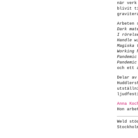
när verk
blivit t
graviter
Arbeten 
Dark mat
I rörels
Handle w
Magiska 
Working 
Pandemic
Pandemic
och ett 
Delar av
Huddlers
utställn
ljudfest
Anna Koc
Hon arbe
Weld stö
Stockhol