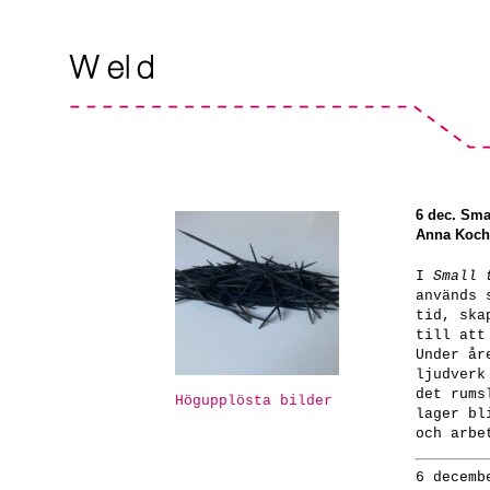
6 dec. Sma
Anna Koch
I
Small 
används 
tid, ska
till att
Under år
ljudverk
det rums
Högupplösta bilder
lager bl
och arbe
6 decemb