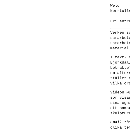
Weld
Norrtull
Fri entr
Verken s
samarbet
samarbet
material
I text- 
Björkdal
betrakte
om alter
ställer 
vilka or
Videon
W
som visa
sina egn
ett sama
skulptur
Small th
olika te